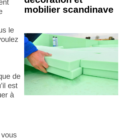
ent
mobilier scandinave
e
us le
voulez
sque de
il est
uer à
i vous