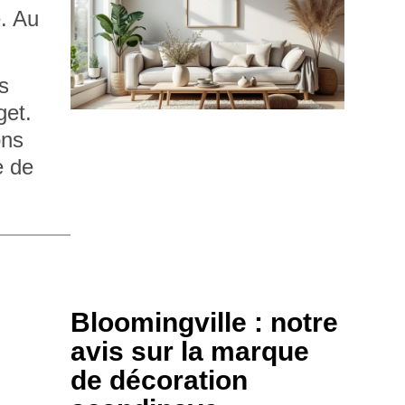
e. Au
s
get.
ons
e de
Bloomingville : notre
avis sur la marque
de décoration