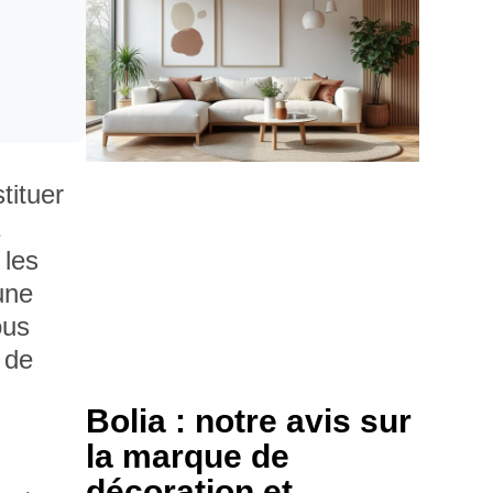
tituer
a
 les
une
ous
 de
Bolia : notre avis sur
la marque de
décoration et