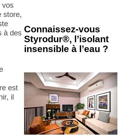
r vos
 store,
ste
Connaissez-vous
s à des
Styrodur®, l’isolant
insensible à l’eau ?
e
re est
r, il