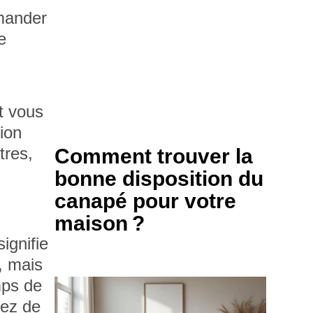
mmander
e
t vous
tion
tres,
Comment trouver la
bonne disposition du
canapé pour votre
maison ?
ignifie
, mais
mps de
nez de