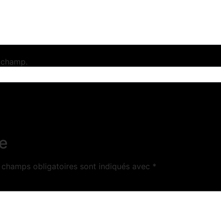
e champ.
e
 champs obligatoires sont indiqués avec
*