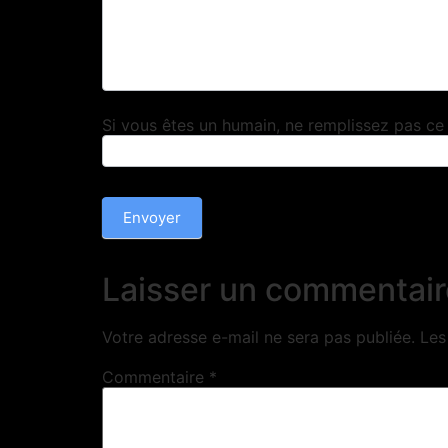
Si vous êtes un humain, ne remplissez pas c
Envoyer
Laisser un commentair
Votre adresse e-mail ne sera pas publiée.
Les
Commentaire
*