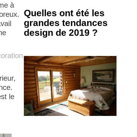
ême à
Quelles ont été les
oreux
.
grandes tendances
vail
design de 2019 ?
 ne
coration
ieur,
nce.
st le