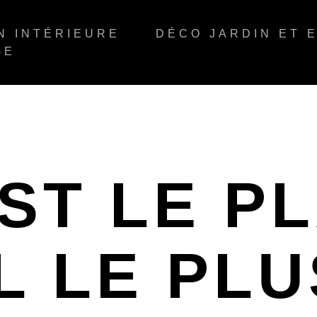
N INTÉRIEURE
DÉCO JARDIN ET 
GE
ST LE P
L LE PLU