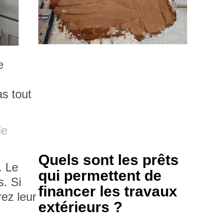
e
as tout
de
Quels sont les prêts
r.
Le
qui permettent de
s
. Si
financer les travaux
ez leur
extérieurs ?