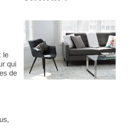
 le
ur qui
pes de
us,