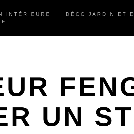
N INTÉRIEURE
DÉCO JARDIN ET 
GE
EUR FENG
ER UN S