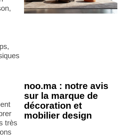
son,
ps,
siques
noo.ma : notre avis
sur la marque de
ment
décoration et
brer
mobilier design
s très
ions