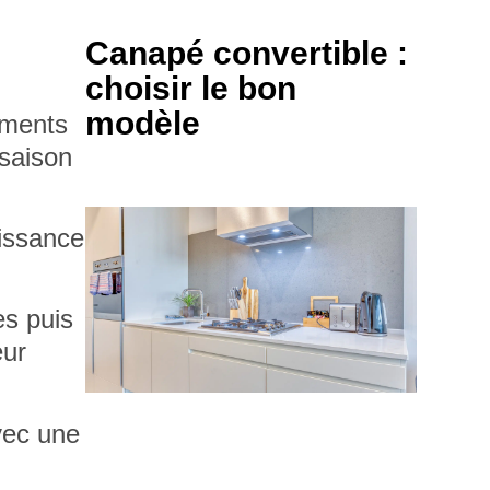
Canapé convertible :
choisir le bon
modèle
ements
 saison
oissance
es
puis
eur
avec une