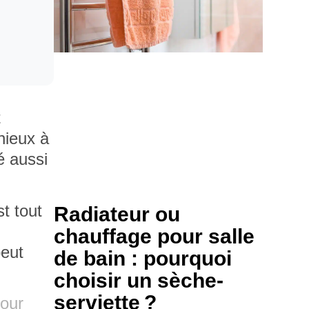
t
nieux à
é aussi
t tout
Radiateur ou
chauffage pour salle
peut
de bain : pourquoi
choisir un sèche-
serviette ?
pour