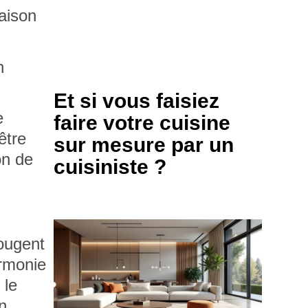
saison
n
Et si vous faisiez
e
faire votre cuisine
être
sur mesure par un
on de
cuisiniste ?
ougent
armonie
 le
un