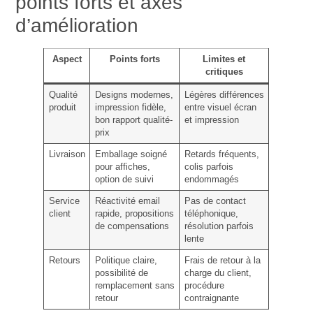
points forts et axes
d’amélioration
Aspect
Points forts
Limites et
critiques
Qualité
Designs modernes,
Légères différences
produit
impression fidèle,
entre visuel écran
bon rapport qualité-
et impression
prix
Livraison
Emballage soigné
Retards fréquents,
pour affiches,
colis parfois
option de suivi
endommagés
Service
Réactivité email
Pas de contact
client
rapide, propositions
téléphonique,
de compensations
résolution parfois
lente
Retours
Politique claire,
Frais de retour à la
possibilité de
charge du client,
remplacement sans
procédure
retour
contraignante