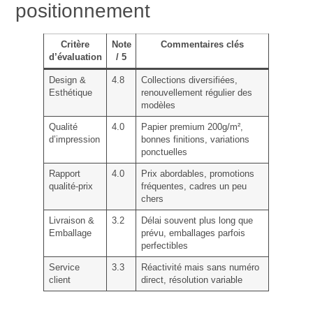
positionnement
Critère
Note
Commentaires clés
d’évaluation
/ 5
Design &
4.8
Collections diversifiées,
Esthétique
renouvellement régulier des
modèles
Qualité
4.0
Papier premium 200g/m²,
d’impression
bonnes finitions, variations
ponctuelles
Rapport
4.0
Prix abordables, promotions
qualité-prix
fréquentes, cadres un peu
chers
Livraison &
3.2
Délai souvent plus long que
Emballage
prévu, emballages parfois
perfectibles
Service
3.3
Réactivité mais sans numéro
client
direct, résolution variable