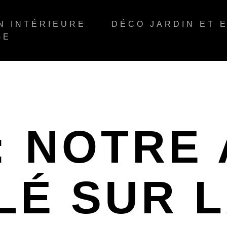
N INTÉRIEURE
DÉCO JARDIN ET 
GE
: NOTRE 
LÉ SUR 