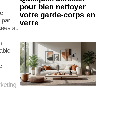
pour bien nettoyer
de
votre garde-corps en
 par
verre
sées au
n
table
e
rketing