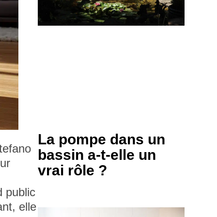
La pompe dans un
tefano
bassin a-t-elle un
our
vrai rôle ?
 public
nt, elle