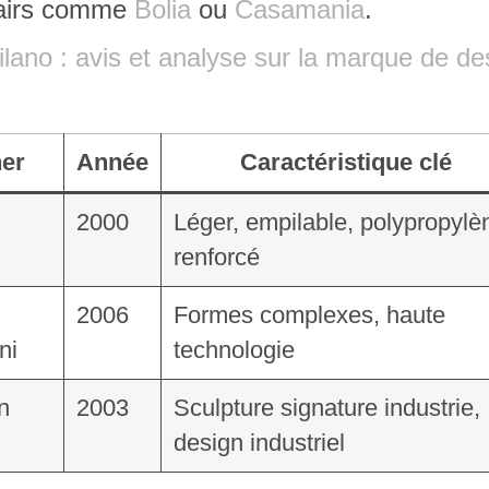
 pairs comme
Bolia
ou
Casamania
.
ano : avis et analyse sur la marque de de
er
Année
Caractéristique clé
2000
Léger, empilable, polypropylè
renforcé
2006
Formes complexes, haute
ni
technologie
n
2003
Sculpture signature industrie,
design industriel