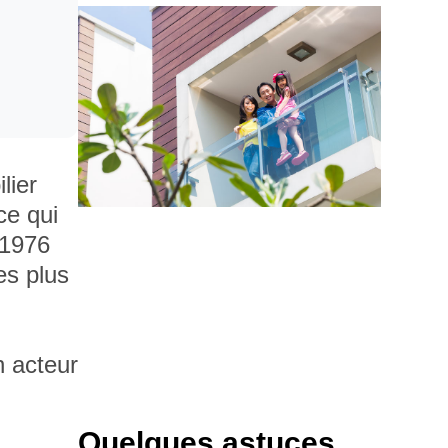
lier
ce qui
 1976
es plus
n acteur
Quelques astuces