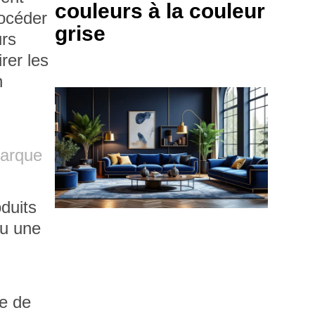
couleurs à la couleur
rocéder
grise
urs
irer les
n
marque
oduits
ou une
de de