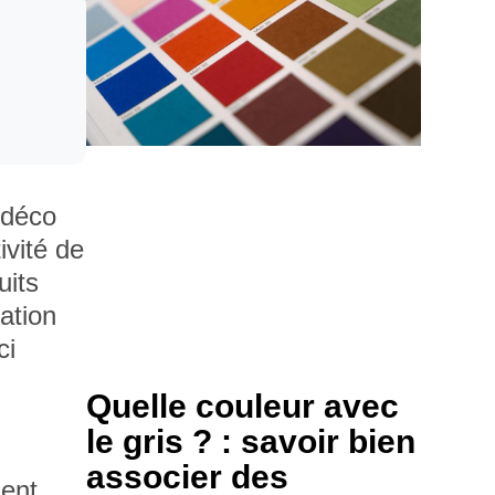
 déco
ivité de
uits
ation
ci
Quelle couleur avec
le gris ? : savoir bien
associer des
ment