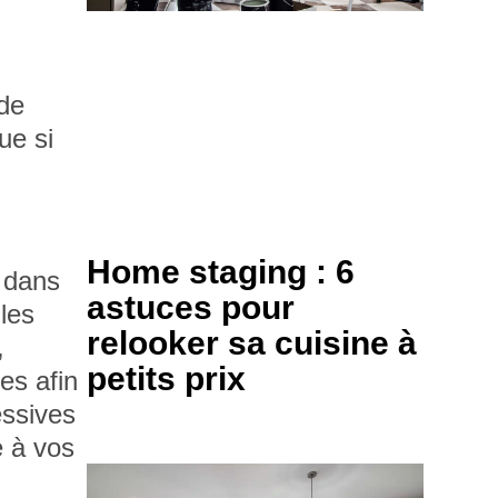
s
 de
ue si
Home staging : 6
dans
astuces pour
les
relooker sa cuisine à
,
petits prix
les
afin
essives
e à vos