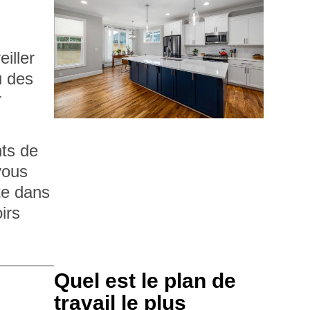
eiller
u des
r
nts de
vous
ite dans
irs
Quel est le plan de
travail le plus