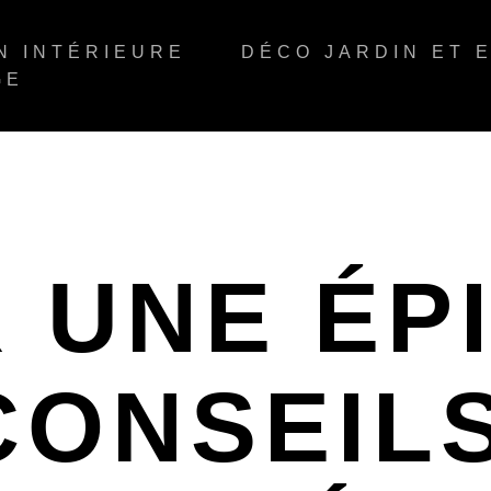
N INTÉRIEURE
DÉCO JARDIN ET 
GE
 UNE ÉP
 CONSEIL