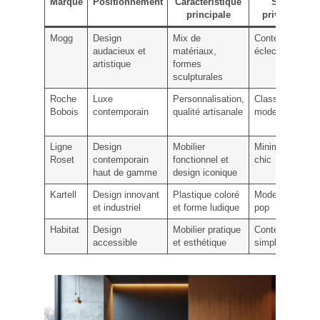
Marque
Positionnement
Caractéristique
Style
principale
privilégié
Mogg
Design
Mix de
Contemporain
audacieux et
matériaux,
éclectique
artistique
formes
sculpturales
Roche
Luxe
Personnalisation,
Classique et
Bobois
contemporain
qualité artisanale
moderne
Ligne
Design
Mobilier
Minimaliste
Roset
contemporain
fonctionnel et
chic
haut de gamme
design iconique
Kartell
Design innovant
Plastique coloré
Moderne et
et industriel
et forme ludique
pop
Habitat
Design
Mobilier pratique
Contemporain
accessible
et esthétique
simple