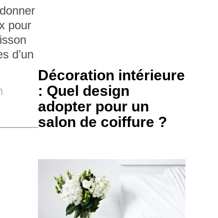
 donner
ux pour
uisson
es d’un
Décoration intérieure
: Quel design
n
adopter pour un
salon de coiffure ?