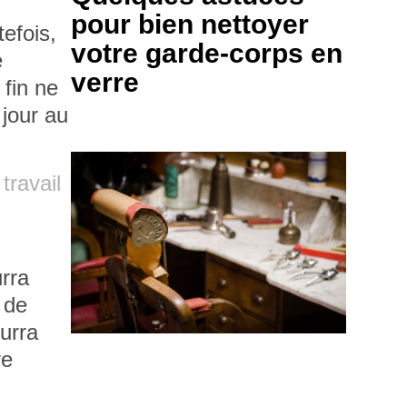
pour bien nettoyer
efois,
votre garde-corps en
e
verre
 fin ne
 jour au
ravail
urra
 de
ourra
re