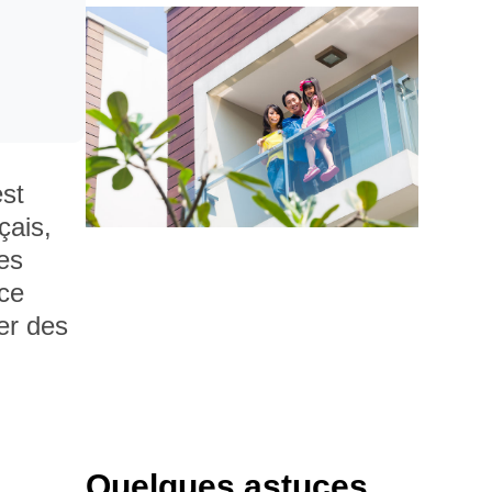
est
çais,
nes
èce
er des
Quelques astuces